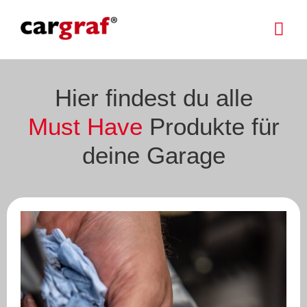
Hier findest du alle
M
u
s
t
H
a
v
e
Produkte für
deine Garage