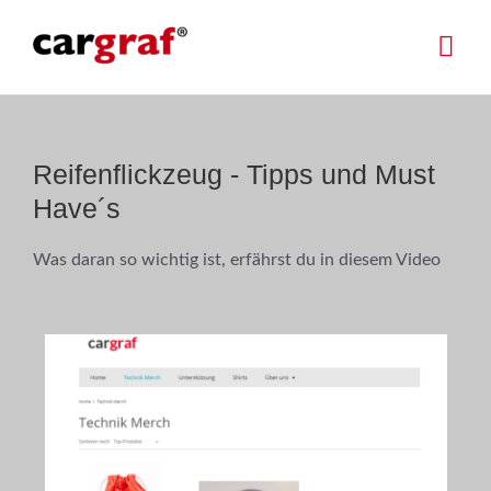
Reifenflickzeug - Tipps und Must
Have´s
Was daran so wichtig ist, erfährst du in diesem Video