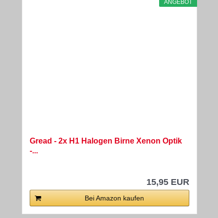
ANGEBOT
Gread - 2x H1 Halogen Birne Xenon Optik
-...
15,95 EUR
Bei Amazon kaufen