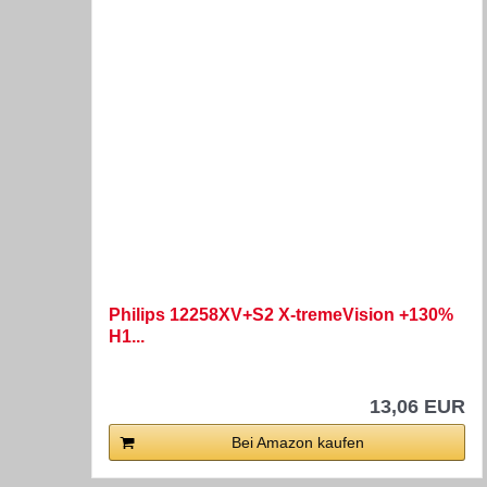
Philips 12258XV+S2 X-tremeVision +130%
H1...
13,06 EUR
Bei Amazon kaufen